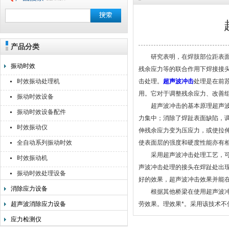
产品分类
无锡利美机电科技有限公司
研究表明，在焊肢部位距表面0
振动时效
残余应力等的联合作用下焊接接
时效振动处理机
击处理。
超声波冲击
处理是在前
用。它对于调整残余应力、改善
振动时效设备
超声波冲击的基本原理超声波冲
振动时效设备配件
力集中；消除了焊趾表面缺陷，
时效振动仪
伸残余应力变为压应力，或使拉
全自动系列振动时效
使表面层的强度和硬度性能亦有
采用超声波冲击处理工艺，可以
时效振动机
声波冲击处理的接头在焊趾处出
振动时效处理设备
好的效果，超声波冲击效果并能
消除应力设备
根据其他桥梁在使用超声波冲
超声波消除应力设备
劳效果。理效果*。采用该技术不
应力检测仪