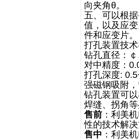
向夹角θ。
五、可以根据
值，以及应变
件和应变片。
打孔装置技术
钻孔直径：￠1.
对中精度：0.0
打孔深度: 0.
强磁钢吸附，
钻孔装置可以
焊缝、拐角等
售前
：利美机
性的技术解决
售中
：利美机