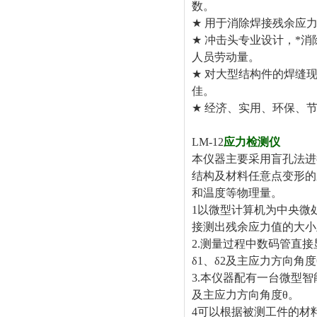
数
★
用于消除焊接残余
★
冲击头专业设计，*消
人员劳动
★
对大型结构件的焊缝
佳
★
经济、实用、环保、
LM-12
应力检测仪
本仪器主要采用盲孔法进
结构及材料任意点变形的
和温度等物理量。
1以微型计算机为中央微
接测出残余应力值的大小
2.测量过程中数码管直接
δ1、δ2及主应力方向角
3.本仪器配有一台微型
及主应力方向角度θ。
4可以根据被测工件的材