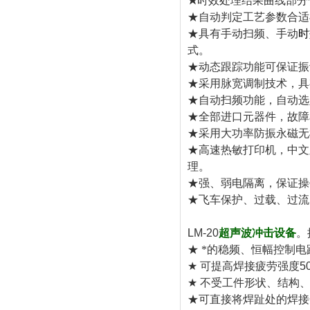
★
时效处理结果曲线部分
★自动判定工艺参数合适
★具有手动扫频、手动
时
式。
★动态跟踪功能可保证振
★采用脉宽调制技术，具
★自动扫频功能，自动选
★全部进口元器件，故障
★采用大功率防振永磁无
★高速热敏打印机，中文
理。
★强、弱电隔离，保证操
★飞车保护、过载、过流
LM-20
超声波冲击设备
。
★ *的稳频、恒幅控制
★
可提高焊接疲劳强度
5
★
不受工件形状、结构
★可直接将焊趾处的焊接