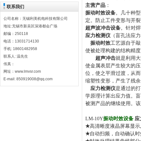
主营产品
：
联系我们
振动时效设备
。几十种型
公司名称：无锡利美机电科技有限公司
定。防止工件变形与开裂
地址:无锡市新吴区深港都会广场
超声波冲击设备
。针对焊
邮编：250118
应力检测仪
（盲孔法应力
电话：13031714130
振动时效
工艺源自于敲
手机: 18601482958
使被处理构建的结构精度
联系人: 温先生
超声冲击
就是利用大
传真：
使金属表层产生较大的压
网址：www.lmvsr.com
位，使之平滑过渡，从而
E-mail: 850919008@qq.com
缩塑性变形，产生了残余
应力检测仪
是通过的打
学原理计算出应力值。盲
被测产品的继续使用。该
LM-10Y
振动时效设备
应
★
高清晰度液晶屏幕显示
★
自动扫频，自动确认时