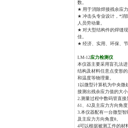
数
★
用于消除焊接残余
★
冲击头专业设计，*消
人员劳动
★
对大型结构件的焊缝
佳
★
经济、实用、环保、
LM-12
应力检测仪
本仪器主要采用盲孔法进
结构及材料任意点变形的
和温度等物理量。
1以微型计算机为中央微
接测出残余应力值的大小
2.测量过程中数码管直接
δ1、δ2及主应力方向角
3.本仪器配有一台微型
及主应力方向角度θ。
4可以根据被测工件的材