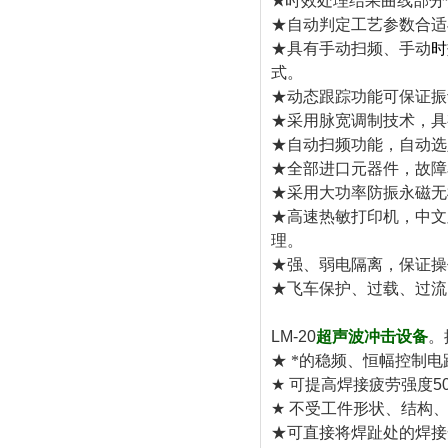
★
时效处理结果曲线部分
★自动判定工艺参数合适
★具有手动扫频、手动
时
式。
★动态跟踪功能可保证振
★采用脉宽调制技术，具
★自动扫频功能，自动选
★全部进口元器件，故障
★采用大功率防振永磁无
★高速热敏打印机，中文
理。
★强、弱电隔离，保证操
★飞车保护、过载、过流
LM-20
超声波冲击设备
。
★ *的稳频、恒幅控制
★
可提高焊接疲劳强度
5
★
不受工件形状、结构
★可直接将焊趾处的焊接