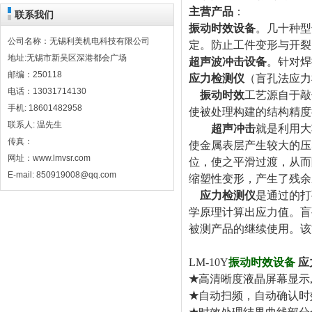
主营产品
：
联系我们
振动时效设备
。几十种型
公司名称：无锡利美机电科技有限公司
定。防止工件变形与开裂
地址:无锡市新吴区深港都会广场
超声波冲击设备
。针对焊
邮编：250118
应力检测仪
（盲孔法应力
电话：13031714130
振动时效
工艺源自于敲
手机: 18601482958
使被处理构建的结构精度
联系人: 温先生
超声冲击
就是利用大
传真：
使金属表层产生较大的压
网址：www.lmvsr.com
位，使之平滑过渡，从而
E-mail: 850919008@qq.com
缩塑性变形，产生了残余
应力检测仪
是通过的打
学原理计算出应力值。盲
被测产品的继续使用。该
LM-10Y
振动时效设备
应
★
高清晰度液晶屏幕显示
★
自动扫频，自动确认时