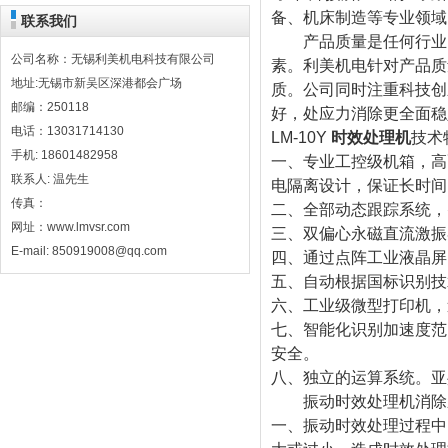
备、机床制造等专业领域
联系我们
产品质量是任何行业、
公司名称：无锡利美机电科技有限公司
素。利美机电针对产品质
地址:无锡市新吴区深港都会广场
质。公司同时注重科技创
邮编：250118
好，处应力消除更全面稳
电话：13031714130
LM-10Y
时效处理机
技术
手机: 18601482958
一、专业工控级机箱，高
联系人: 温先生
电隔离设计，保证长时间
传真：
二、全部动态跟踪系统，
网址：www.lmvsr.com
三、双偏心永磁直流激振
E-mail: 850919008@qq.com
四、通过点阵工业液晶屏
五、自动根据国标识别技
六、工业级微型打印机，
七、智能化识别加速度范
安全。
八、独立的运算系统。亚共
振动时效处理机消除
一、振动时效处理过程中