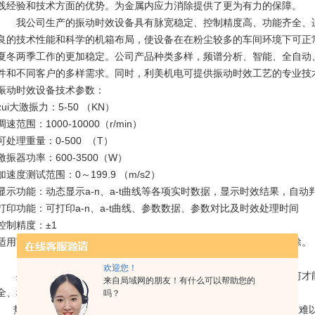
践经验和技术方面的优势。为金属内应力消除提供了更为有力的保障。
我公司生产的振动时效设备具有脉宽稳定、控制精度高、功能齐全、适
良的技术性能和科学的机箱布局，使设备在在粉尘较多的车间环境下可正
夏冬两季工作的更加稳定。公司产品种类多样，频谱分析、智能、全自动
件和不同客户的多样需求。同时，利美机电可提供振动时效工艺的专业技
振动时效设备技术参数：
zui大激振力：5-50 （KN）
调速范围：1000-10000（r/min）
可处理重量：0-500 （T）
激振器功率：600-3500（W）
加速度测试范围：0～199.9 （m/s2）
显示功能：动态显示a-n、a-t曲线等各项实时数据，显示时效结果，自动
打印功能：可打印a-n、a-t曲线、参数数据、参数对比及时效处理时间
控制精度：±1
适用范围：机加工、焊接、锻造、铸造等过程中造成的残余内应力消除。
欢迎您！
残余内应力的消除，一直是机械加工制造业随时面临的问题。如何才能
来自局域网的朋友！有什么可以帮助您的
全、稳定、高效、节能，更是重中之重。
吗？
热时效（回火）的高使用成本让很多厂家望而却步，升降温速度的难以