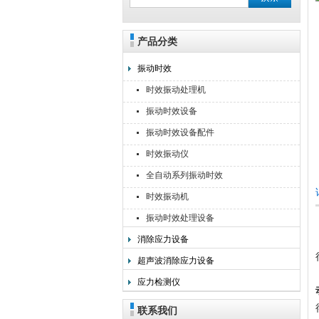
产品分类
无锡利美机电科技有限公司
振动时效
时效振动处理机
振动时效设备
振动时效设备配件
时效振动仪
全自动系列振动时效
时效振动机
振动时效处理设备
消除应力设备
超声波消除应力设备
应力检测仪
联系我们