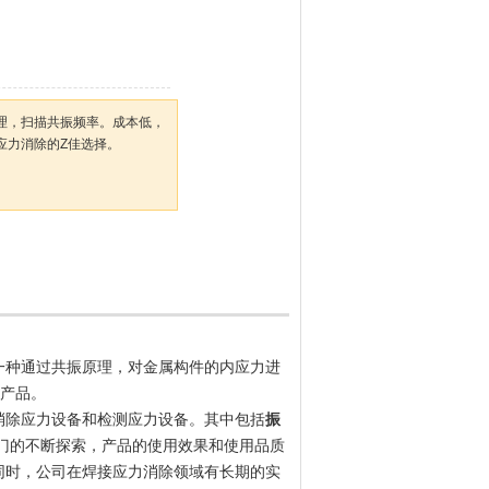
理，扫描共振频率。成本低，
应力消除的Z佳选择。
一种通过共振原理，对金属构件的内应力进
的产品。
除应力设备和检测应力设备。其中包括
振
门的不断探索，产品的使用效果和使用品质
同时，公司在焊接应力消除领域有长期的实