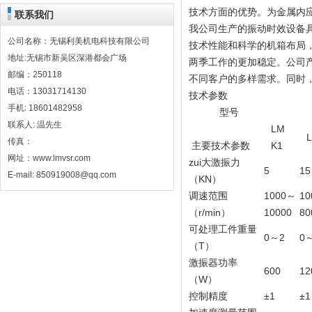
技术方面的优势。为金属内
联系我们
我公司生产的振动时效设备
公司名称：无锡利美机电科技有限公司
技术性能和科学的机箱布局
地址:无锡市新吴区深港都会广场
两季工作的更加稳定。公司
邮编：250118
不同客户的多样需求。同时
电话：13031714130
技术参数
手机: 18601482958
型号
联系人: 温先生
LM
传真：
主要技术参数
K1
网址：www.lmvsr.com
zui大激振力
5
15
E-mail: 850919008@qq.com
（KN）
调速范围
1000～
1
（r/min）
10000
80
可处理工件重量
0～2
0
（T）
激振器功率
600
12
（W）
控制精度
±1
±1