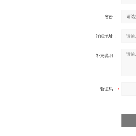
省份：
详细地址：
补充说明：
验证码：