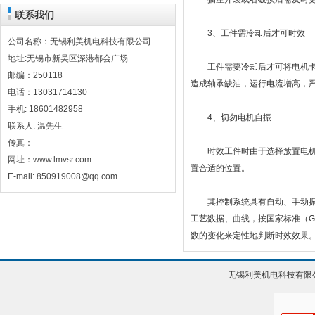
联系我们
3、工件需冷却后才可时效
公司名称：无锡利美机电科技有限公司
地址:无锡市新吴区深港都会广场
工件需要冷却后才可将电机卡上
邮编：250118
造成轴承缺油，运行电流增高，
电话：13031714130
手机: 18601482958
4、切勿电机自振
联系人: 温先生
传真：
时效工件时由于选择放置电机的
网址：www.lmvsr.com
置合适的位置。
E-mail: 850919008@qq.com
其控制系统具有自动、手动振前
工艺数据、曲线，按国家标准（GB
数的变化来定性地判断时效效果
无锡利美机电科技有限