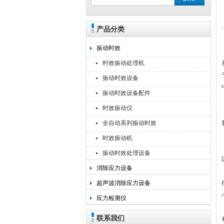
产品分类
无锡利美机电科技有限公司
振动时效
时效振动处理机
振动时效设备
振动时效设备配件
时效振动仪
全自动系列振动时效
时效振动机
振动时效处理设备
消除应力设备
超声波消除应力设备
应力检测仪
联系我们