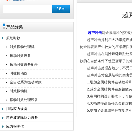
超
产品分类
无锡利美机电科技有限公司
超声冲击
对金属结构的突出
振动时效
超声冲击是利用大功率超声波推
时效振动处理机
使金属表层产生较大的压缩塑性
超声冲击在消除焊缝焊趾处应力
振动时效设备
效的在自然条件下使已变形了的
振动时效设备配件
超声冲击处理占地少，不受工件
时效振动仪
超声冲击对金属结构的突出贡
全自动系列振动时效
1.增加金属结构件在动载荷和
2.减少金属结构件在腐蚀疲劳
时效振动机
3.在同样的设计要求下，可使
振动时效处理设备
4.大幅度提高高强合金钢焊接
消除应力设备
5.增加了金属结构件在制造和
超声波消除应力设备
应力检测仪