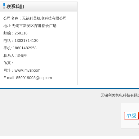
联系我们
公司名称：无锡利美机电科技有限公司
地址:无锡市新吴区深港都会广场
邮编：250118
电话：13031714130
手机: 18601482958
联系人: 温先生
传真：
网址：www.lmvsr.com
E-mail: 850919008@qq.com
无锡利美机电科技有限