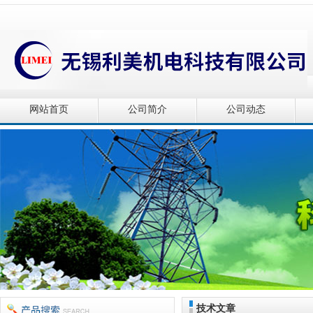
网站首页
公司简介
公司动态
技术文章