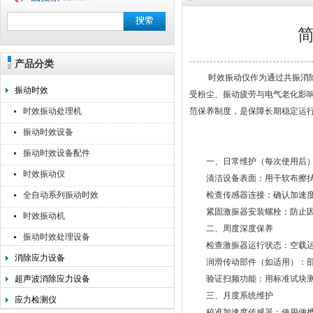
产品分类
无锡利美机电科技有限公司
时效振动仪作为通过共振消除金
振动时效
受粉尘、振动疲劳与电气老化影
时效振动处理机
范保养制度，是保障长期稳定运
振动时效设备
振动时效设备配件
一、日常维护（每次使用后
时效振动仪
清洁设备表面：用干软布擦拭激
全自动系列振动时效
检查传感器连接：确认加速度
紧固激振器安装螺栓：防止因
时效振动机
二、周度深度保养
振动时效处理设备
检查激振器运行状态：空载运行
消除应力设备
润滑传动部件（如适用）：部分
超声波消除应力设备
验证扫频功能：用标准试块测试
三、月度系统维护
应力检测仪
校准加速度传感器：使用便携式振