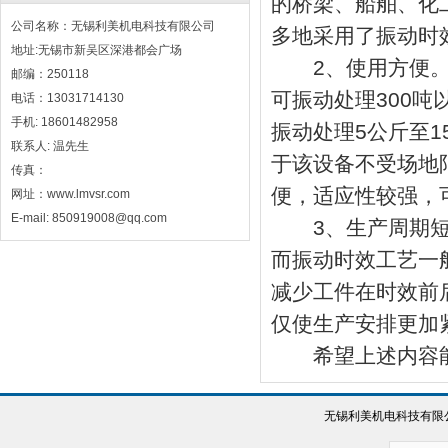
的桥梁、船舶、化
公司名称：无锡利美机电科技有限公司
多地采用了振动时
地址:无锡市新吴区深港都会广场
2、使用方便。设
邮编：250118
可振动处理300
电话：13031714130
手机: 18601482958
振动处理5公斤至
联系人: 温先生
于该设备不受场地
传真：
便，适应性较强，
网址：www.lmvsr.com
E-mail: 850919008@qq.com
3、生产周期短效
而振动时效工艺一
减少工件在时效前
仅使生产安排更加
希望上述内容能
无锡利美机电科技有限