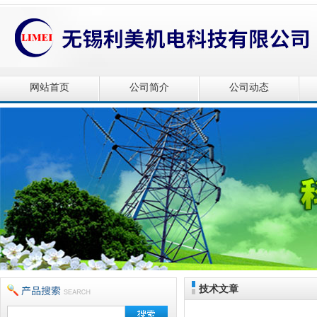
网站首页
公司简介
公司动态
技术文章