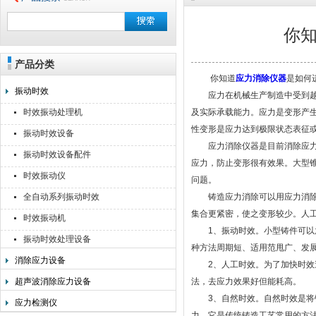
你
产品分类
无锡利美机电科技有限公司
你知道
应力消除仪器
是如何
振动时效
应力在机械生产制造中受到越来
时效振动处理机
及实际承载能力。应力是变形产生
性变形是应力达到极限状态表征
振动时效设备
应力消除仪器是目前消除应力防
振动时效设备配件
应力，防止变形很有效果。大型
时效振动仪
问题。
全自动系列振动时效
铸造应力消除可以用应力消除仪
集合更紧密，使之变形较少。人
时效振动机
1、振动时效。小型铸件可以放
振动时效处理设备
种方法周期短、适用范甩广、发
消除应力设备
2、人工时效。为了加快时效速
超声波消除应力设备
法，去应力效果好但能耗高。
3、自然时效。自然时效是将铸
应力检测仪
力。它是传统铸造工艺常用的方