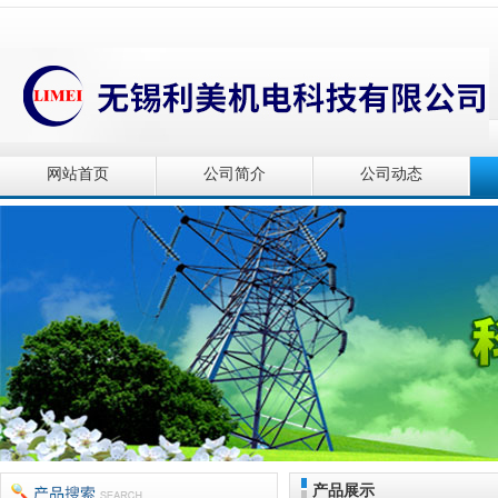
网站首页
公司简介
公司动态
产品展示