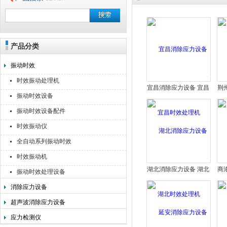
产品分类
无锡利美机电科技有限公司
振动时效
时效振动处理机
宜昌消除应力设备 宜昌
荆
振动时效设备
时效处理机
振动时效设备配件
时效振动仪
全自动系列振动时效
时效振动机
湖北消除应力设备 湖北
商
振动时效处理设备
时效处理机
消除应力设备
超声波消除应力设备
应力检测仪