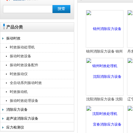
产品分类
无锡利美机电科技有限公司
振动时效
时效振动处理机
锦州消除应力设备 锦州
丹
振动时效设备
时效处理机
振动时效设备配件
时效振动仪
全自动系列振动时效
时效振动机
沈阳消除应力设备 沈阳
辽
振动时效处理设备
时效处理机
消除应力设备
超声波消除应力设备
应力检测仪